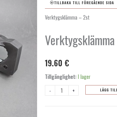
TILLBAKA TILL FÖREGÅENDE SIDA
Verktygsklämma – 2st
Verktygsklämma 
19.60
€
Verktygsklämma
Tillgänglighet:
I lager
-
2st
-
+
LÄGG TIL
mängd