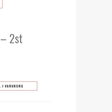
– 2st
L I VARUKORG