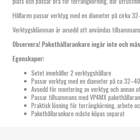
plats och passar bra för terrängkörning, där utrustn
Hållaren passar verktyg med en diameter på cirka 3
Verktygsklämman är avsedd att användas tillsamma
Observera! Pakethållarankare ingår inte och må
Egenskaper:
Setet innehåller 2 verktygshållare
Passar verktyg med en diameter på ca 32–
Avsedd för montering av verktyg och annan ut
Passar tillsammans med VP4MX pakethållara
Praktisk lösning för terrängkörning, arbete oc
Pakethållarankare måste köpas separat