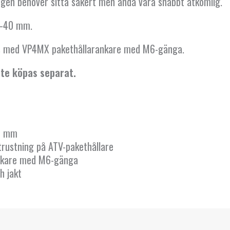
ingen behöver sitta säkert men ändå vara snabbt åtkomlig.
2–40 mm.
ns med VP4MX pakethållarankare med M6-gänga.
ste köpas separat.
40 mm
rustning på ATV-pakethållare
nkare med M6-gänga
h jakt