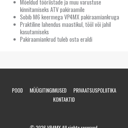
Mõeldud tööriistade ja muu varustuse
kinnitamiseks ATV pakiraamile
Sobib M6 keermega VP4MX pakiraamiankruga
Praktiline lahendus maastikul, tööl või jahil
kasutamiseks
Pakiraamiankrud tuleb osta eraldi
POOD
MÜÜGITINGIMUSED
PRIVAATSUSPOLIITIKA
KONTAKTID
© 2026 VP4MX All rights reserved.