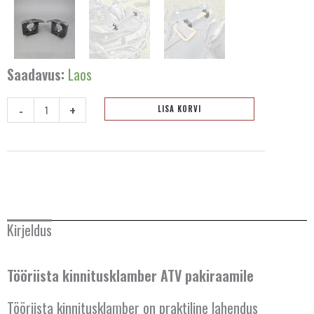
Saadavus:
Laos
-
+
LISA KORVI
Tööriista
kinnitusklamber
-
2tk
kogus
Kirjeldus
Tööriista kinnitusklamber ATV pakiraamile
Tööriista kinnitusklamber on praktiline lahendus