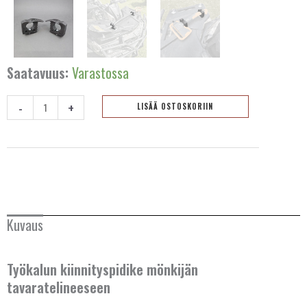
Saatavuus:
Varastossa
-
+
LISÄÄ OSTOSKORIIN
Työkalun
kiinnityspidike
-
2kpl
määrä
Kuvaus
AUSTRALIA
Työkalun kiinnityspidike mönkijän
BELGIA
tavaratelineeseen