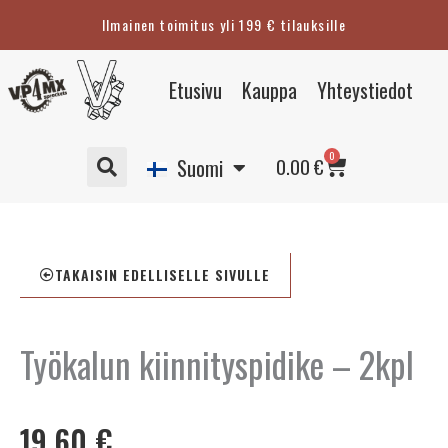
Siirry
Ilmainen toimitus yli 199 € tilauksille
sisältöön
Eesti
Etusivu
Kauppa
Yhteystiedot
English
Svenska
Cart
0
Deutsch
0.00
€
Suomi
TAKAISIN EDELLISELLE SIVULLE
Työkalun kiinnityspidike – 2kpl
19.60
€