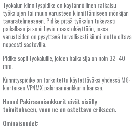
BULGARIA
Työkalun kiinnityspidike on käytännöllinen ratkaisu
työkalujen tai muun varusteen kiinnittämiseen mönkijän
ESPANJA
tavaratelineeseen. Pidike pitää työkalun tukevasti
paikallaan ja sopii hyvin maastokäyttöön, jossa
HOLLANTI
varusteiden on pysyttävä turvallisesti kiinni mutta oltava
nopeasti saatavilla.
IRLANTI
Pidike sopii työkaluille, joiden halkaisija on noin 32–40
ISLANTI
mm.
ITALIA
Kiinnityspidike on tarkoitettu käytettäväksi yhdessä M6-
kierteisen VP4MX pakiraamiankkurin kanssa.
ITÄVALTA
Huom! Pakiraamiankkurit eivät sisälly
KANADA
toimitukseen, vaan ne on ostettava erikseen.
KREIKKA
Ominaisuudet: