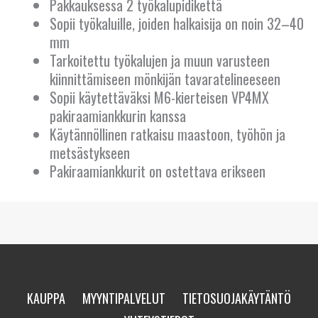
Pakkauksessa 2 työkalupidikettä
KROATIA
Sopii työkaluille, joiden halkaisija on noin 32–40
KYPROS
mm
Tarkoitettu työkalujen ja muun varusteen
LATVIA
kiinnittämiseen mönkijän tavaratelineeseen
Sopii käytettäväksi M6-kierteisen VP4MX
LIETTUA
pakiraamiankkurin kanssa
Käytännöllinen ratkaisu maastoon, työhön ja
LUXEMBOURG
metsästykseen
Pakiraamiankkurit on ostettava erikseen
MALTA
NORJA
PORTUGALI
PUOLA
KAUPPA
MYYNTIPALVELUT
TIETOSUOJAKÄYTÄNTÖ
RANSKA