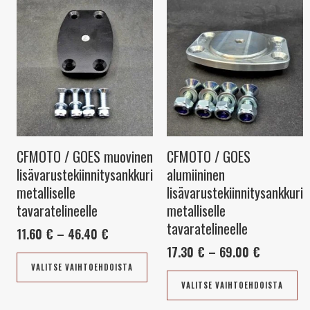
Hintaluokka:
Tällä
Hintaluok
Tä
11.60 €
17.30 €
tuotteella
tu
-
-
on
on
46.40 €
69.00 €
useampi
us
muunnelma.
mu
Voit
Vo
tehdä
te
valinnat
va
tuotteen
tu
CFMOTO / GOES muovinen
CFMOTO / GOES
sivulla.
siv
lisävarustekiinnitysankkuri
alumiininen
metalliselle
lisävarustekiinnitysankkuri
tavaratelineelle
metalliselle
tavaratelineelle
11.60
€
–
46.40
€
17.30
€
–
69.00
€
VALITSE VAIHTOEHDOISTA
VALITSE VAIHTOEHDOISTA