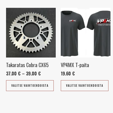
Hintaluokka:
Tällä
Tä
37.00 €
tuotteella
tu
-
on
on
39.00 €
useampi
us
muunnelma.
mu
Voit
Vo
tehdä
te
valinnat
va
tuotteen
tu
Takaratas Cobra CX65
VP4MX T-paita
sivulla.
siv
37.00
€
–
39.00
€
19.60
€
VALITSE VAIHTOEHDOISTA
VALITSE VAIHTOEHDOISTA
AUSTRALIA
BELGIA