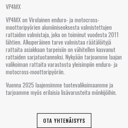
VP4MX
BULGARIA
VP4MX on Virolainen enduro- ja motocross-
ESPANJA
moottoripyörien alumiiniseoksesta valmistettujen
rattaiden valmistaja, joka on toiminut vuodesta 2011
HOLLANTI
lähtien. Alkuperäinen tarve valmistaa räätälöityjä
rattaita asiakkaan tarpeisiin on vähitellen kasvanut
IRLANTI
rattaiden sarjatuotannoksi. Nykyään tarjoamme laajan
valikoiman rattaita varastosta yleisimpiin enduro- ja
ISLANTI
motocross-moottoripyöriin.
ITALIA
Vuonna 2025 laajensimme tuotevalikoimaamme ja
tarjoamme myös erilaisia ​​lisävarusteita mönkijöihin.
ITÄVALTA
KANADA
OTA YHTENÄISYYS
KREIKKA