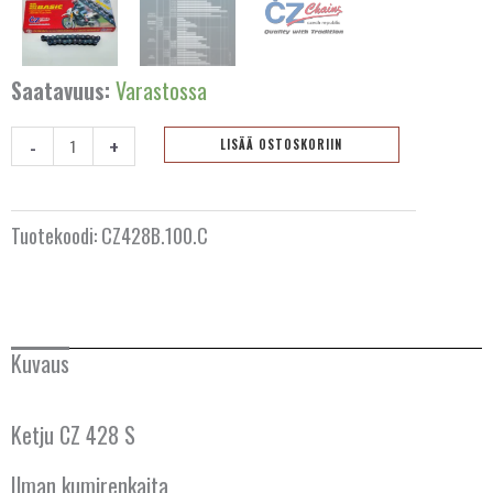
BELGIA
Saatavuus:
Varastossa
BULGARIA
ESPANJA
-
+
LISÄÄ OSTOSKORIIN
Ketju
HOLLANTI
CZ
428
Tuotekoodi:
CZ428B.100.C
IRLANTI
S
-
ISLANTI
100
lenkkiä
ITALIA
Kuvaus
määrä
ITÄVALTA
Ketju CZ 428 S
KANADA
Ilman kumirenkaita