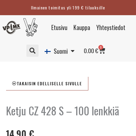
Siirry
Ilmainen toimitus yli 199 € tilauksille
sisältöön
Eesti
Etusivu
Kauppa
Yhteystiedot
English
Svenska
Cart
0
Deutsch
0.00
€
Suomi
TAKAISIN EDELLISELLE SIVULLE
Ketju CZ 428 S – 100 lenkkiä
14.90
€