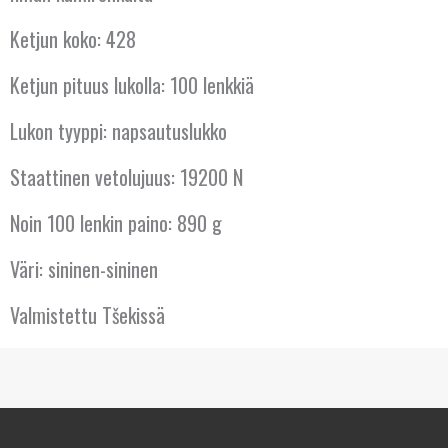
KREIKKA
Ketjun koko: 428
KROATIA
Ketjun pituus lukolla: 100 lenkkiä
KYPROS
Lukon tyyppi: napsautuslukko
LATVIA
Staattinen vetolujuus: 19200 N
Noin 100 lenkin paino: 890 g
LIETTUA
Väri: sininen-sininen
LUXEMBOURG
Valmistettu Tšekissä
MALTA
NORJA
PORTUGALI