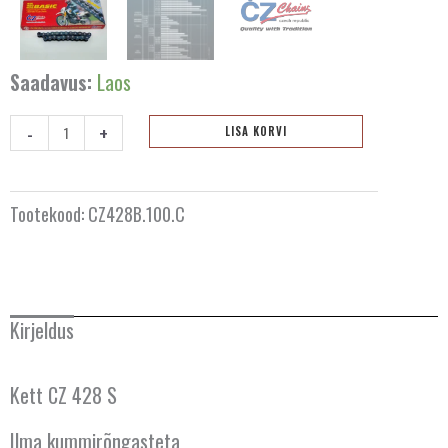
Saadavus:
Laos
-
+
LISA KORVI
Kett
CZ
428
Tootekood:
CZ428B.100.C
S
-
100
lüli
Kirjeldus
kogus
Kett CZ 428 S
Ilma kummirõngasteta