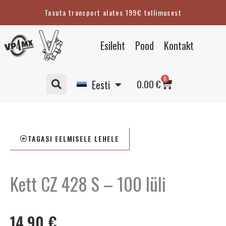
Skip
Tasuta transport alates 199€ tellimusest
to
content
English
Esileht
Pood
Kontakt
Suomi
Svenska
Cart
0
Deutsch
0.00
€
Eesti
TAGASI EELMISELE LEHELE
Kett CZ 428 S – 100 lüli
14.90
€