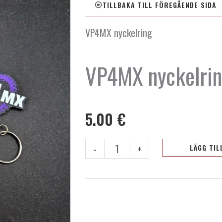
TILLBAKA TILL FÖREGÅENDE SIDA
VP4MX nyckelring
VP4MX nyckelri
5.00
€
VP4MX
-
+
LÄGG TIL
nyckelring
mängd