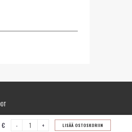
DOT
VP4MX
8
€
-
+
avaimenperä
LISÄÄ OSTOSKORIIN