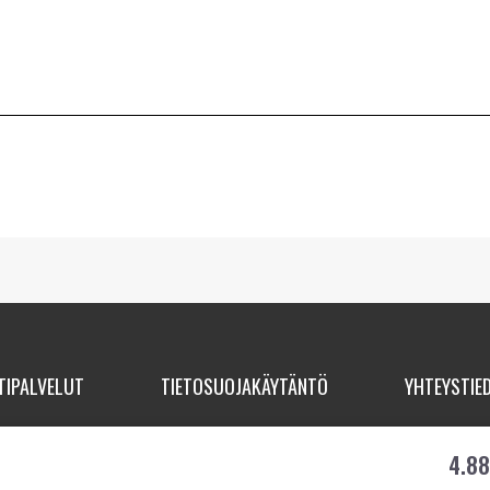
TIPALVELUT
TIETOSUOJAKÄYTÄNTÖ
YHTEYSTIE
4.8