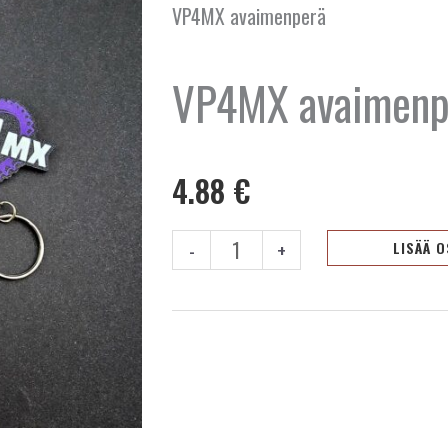
VP4MX avaimenperä
VP4MX avaimenp
4.88
€
VP4MX
-
+
LISÄÄ 
avaimenperä
määrä