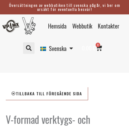
Hoppa
Översättningen av webbutiken till svenska pågår, vi ber om
ursäkt för eventuella besvär!
till
innehåll
Eesti
Hemsida
Webbutik
Kontakter
English
Suomi
Varukorg
0
Deutsch
0.00
€
Svenska
TILLBAKA TILL FÖREGÅENDE SIDA
V-formad verktygs- och