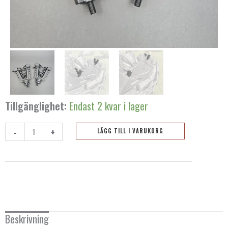
Tillgänglighet:
Endast 2 kvar i lager
-
+
LÄGG TILL I VARUKORG
V-
formad
verktygs-
och
vapenhållare
-
Beskrivning
2st