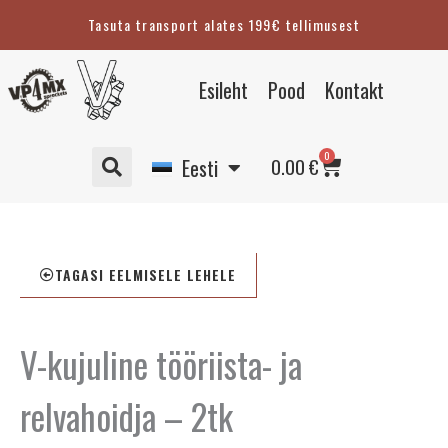
Skip
Tasuta transport alates 199€ tellimusest
to
content
English
Esileht
Pood
Kontakt
Suomi
Svenska
Cart
0
Deutsch
0.00
€
Eesti
TAGASI EELMISELE LEHELE
V-kujuline tööriista- ja
relvahoidja – 2tk