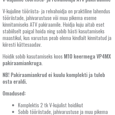
V-kujuline tööriista- ja relvahoidja on praktiline lahendus
tööriistade, jahivarustuse või muu pikema eseme
kinnitamiseks ATV pakiraamile. Hoidja kuju aitab eset
stabiilselt paigal hoida ning sobib hästi kasutamiseks
maastikul, kus varustus peab olema kindlalt kinnitatud ja
kiiresti kättesaadav.
Hoidik sobib kasutamiseks koos
M10 keermega VP4MX
pakiraamiankruga
.
NB! Pakiraamiankrud ei kuulu komplekti ja tuleb
osta eraldi.
Omadused:
Komplektis 2 tk V-kujulist hoidikut
Sobib tööriistade, jahivarustuse ja muu pikema