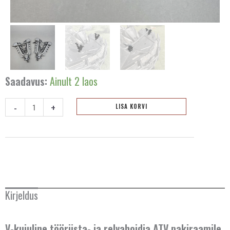
Saadavus:
Ainult 2 laos
-
+
LISA KORVI
V-
kujuline
tööriista-
ja
relvahoidja
-
Kirjeldus
2tk
kogus
V-kujuline tööriista- ja relvahoidja ATV pakiraamile