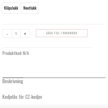
Klõpslukk
Neetlukk
Klõpslukk
Neetlukk
-
+
LÄGG TILL I VARUKORG
Produktkod:
N/A
Beskrivning
Kedjelås för CZ-kedjor