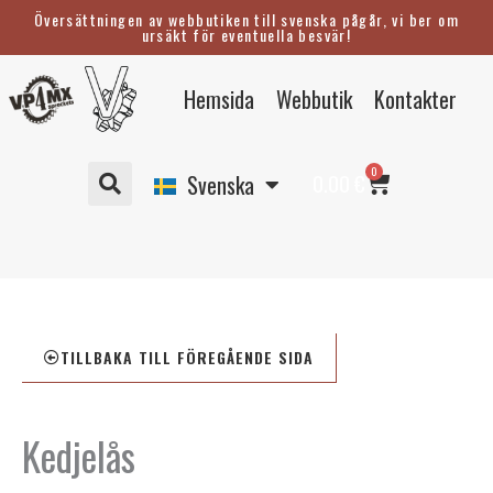
Hoppa
Översättningen av webbutiken till svenska pågår, vi ber om
ursäkt för eventuella besvär!
till
innehåll
Eesti
Hemsida
Webbutik
Kontakter
English
Suomi
Varukorg
0
Deutsch
0.00
€
Svenska
TILLBAKA TILL FÖREGÅENDE SIDA
Kedjelås