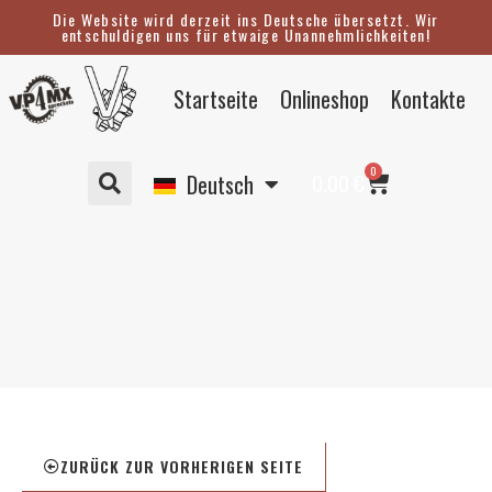
Zum
Die Website wird derzeit ins Deutsche übersetzt. Wir
entschuldigen uns für etwaige Unannehmlichkeiten!
Inhalt
springen
Eesti
Startseite
Onlineshop
Kontakte
English
Suomi
Warenkorb
0
Svenska
0.00
€
Deutsch
ZURÜCK ZUR VORHERIGEN SEITE