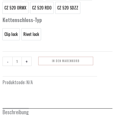
CZ 520 ORMX
CZ 520 RDO
CZ 520 SDZZ
CZ 520 ORMX
CZ 520 RDO
CZ 520 SDZZ
Kettenschloss-Typ
Clip lock
Rivet lock
Clip lock
Rivet lock
-
+
IN DEN WARENKORB
Produktcode:
N/A
Beschreibung