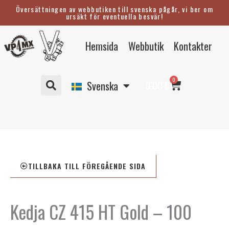
Hoppa
Översättningen av webbutiken till svenska pågår, vi ber om
ursäkt för eventuella besvär!
till
innehåll
Eesti
Hemsida
Webbutik
Kontakter
English
Suomi
Varukorg
0
Deutsch
0.00
€
Svenska
TILLBAKA TILL FÖREGÅENDE SIDA
Kedja CZ 415 HT Gold – 100