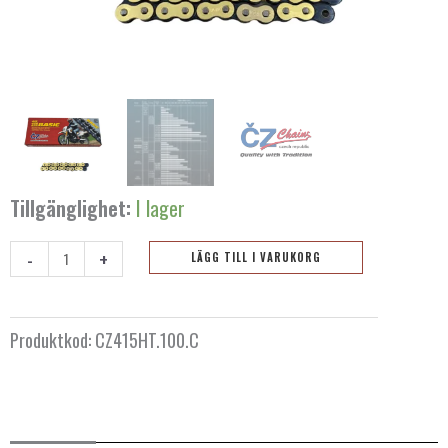
Tillgänglighet:
I lager
-
+
LÄGG TILL I VARUKORG
Kedja
CZ
415
Produktkod:
CZ415HT.100.C
HT
Gold
-
100