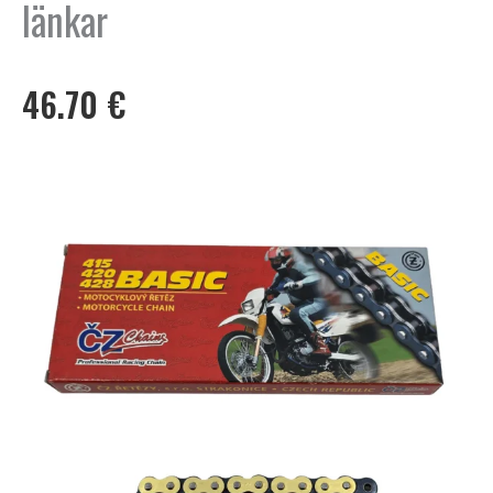
länkar
46.70
€