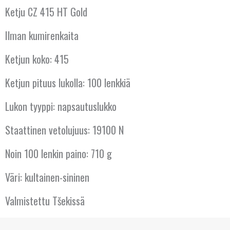
Ketju CZ 415 HT Gold
KANADA
Ilman kumirenkaita
KREIKKA
Ketjun koko: 415
KROATIA
Ketjun pituus lukolla: 100 lenkkiä
KYPROS
Lukon tyyppi: napsautuslukko
LATVIA
Staattinen vetolujuus: 19100 N
LIETTUA
Noin 100 lenkin paino: 710 g
LUXEMBOURG
Väri: kultainen-sininen
Valmistettu Tšekissä
MALTA
NORJA