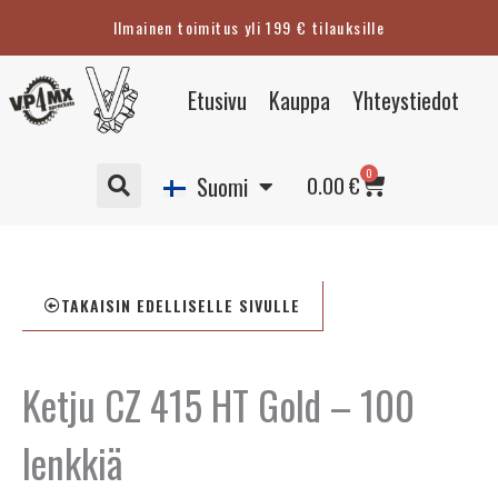
Siirry
Ilmainen toimitus yli 199 € tilauksille
sisältöön
Eesti
Etusivu
Kauppa
Yhteystiedot
English
Svenska
Cart
0
Deutsch
0.00
€
Suomi
TAKAISIN EDELLISELLE SIVULLE
Ketju CZ 415 HT Gold – 100
lenkkiä