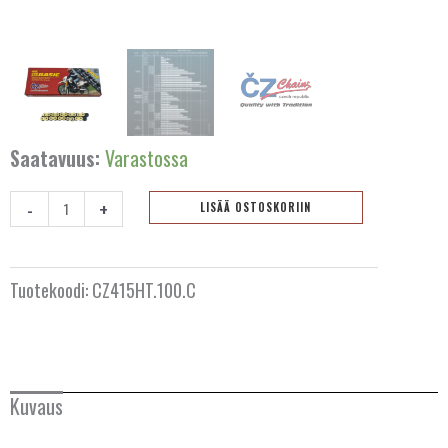
AUSTRALIA
BELGIA
BULGARIA
Saatavuus:
Varastossa
ESPANJA
-
+
LISÄÄ OSTOSKORIIN
Ketju
HOLLANTI
CZ
415
Tuotekoodi:
CZ415HT.100.C
IRLANTI
HT
Gold
ISLANTI
-
100
ITALIA
Kuvaus
lenkkiä
määrä
ITÄVALTA