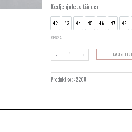
mängd
Kedjehjulets tänder
42
43
44
45
46
47
48
42
43
44
45
46
47
48
RENSA
-
+
LÄGG TIL
Produktkod:
2200