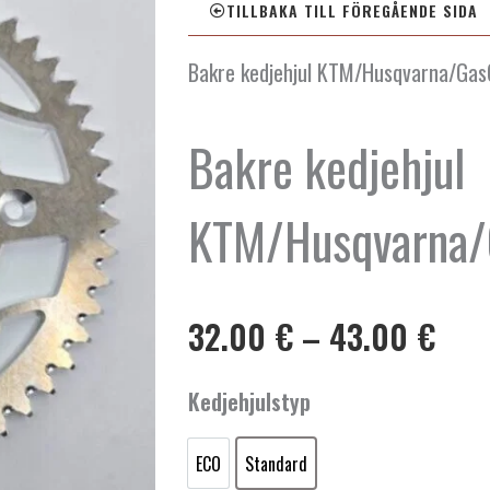
TILLBAKA TILL FÖREGÅENDE SIDA
Bakre kedjehjul KTM/Husqvarna/Ga
Bakre kedjehjul
KTM/Husqvarna/
Pris
32.00
€
–
43.00
€
32.
till
Bakre
Kedjehjulstyp
43.
kedjehjul
KTM/Husqvarna/GasGas
ECO
Standard
85cc
ECO
Standard