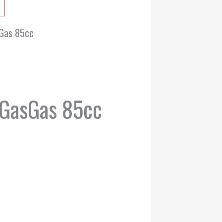
sGas 85cc
GasGas 85cc
intervall:
00 €
00 €