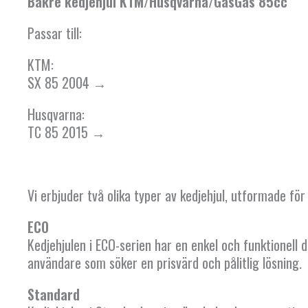
Bakre kedjehjul KTM/Husqvarna/GasGas 85cc
Passar till:
KTM:
SX 85 2004 →
Husqvarna:
TC 85 2015 →
Vi erbjuder två olika typer av kedjehjul, utformade f
ECO
Kedjehjulen i ECO-serien har en enkel och funktionell 
användare som söker en prisvärd och pålitlig lösning.
Standard