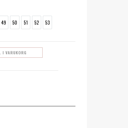
49
50
51
52
53
49
50
51
52
53
L I VARUKORG