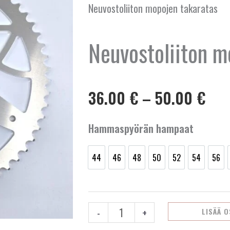
Neuvostoliiton mopojen takaratas
Neuvostoliiton m
Hin
36.00
€
–
50.00
€
36.
-
Neuvostoliiton
Hammaspyörän hampaat
50.
mopojen
takaratas
44
46
48
50
52
54
56
määrä
44
46
48
50
52
54
56
-
+
LISÄÄ 