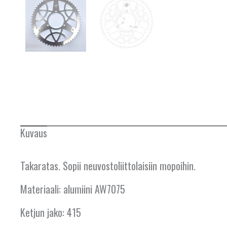
HOLLANTI
IRLANTI
ISLANTI
ITALIA
ITÄVALTA
KANADA
Kuvaus
KREIKKA
Takaratas. Sopii neuvostoliittolaisiin mopoihin.
KROATIA
KYPROS
Materiaali: alumiini AW7075
LATVIA
Ketjun jako: 415