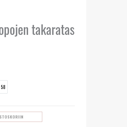
opojen takaratas
taluokka:
00 €
00 €
58
58
OSTOSKORIIN