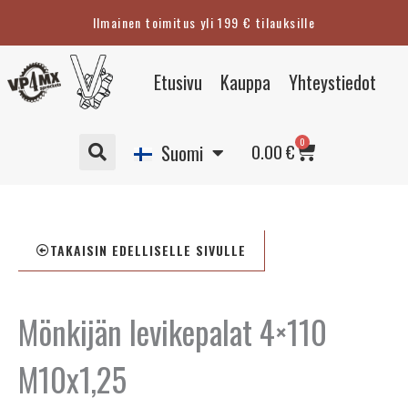
Siirry
Ilmainen toimitus yli 199 € tilauksille
sisältöön
Eesti
Etusivu
Kauppa
Yhteystiedot
English
Svenska
Cart
0
Deutsch
0.00
€
Suomi
TAKAISIN EDELLISELLE SIVULLE
Mönkijän levikepalat 4×110
M10x1,25