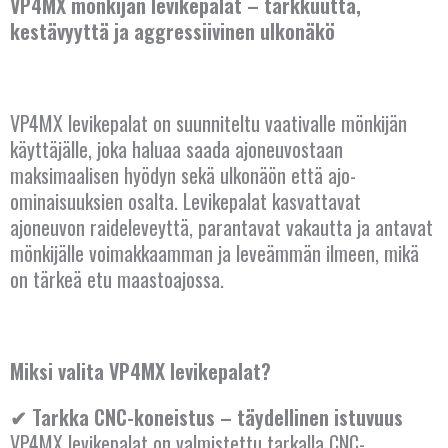
VP4MX mönkijän levikepalat – tarkkuutta,
kestävyyttä ja aggressiivinen ulkonäkö
VP4MX levikepalat on suunniteltu vaativalle mönkijän
käyttäjälle, joka haluaa saada ajoneuvostaan
maksimaalisen hyödyn sekä ulkonäön että ajo-
ominaisuuksien osalta. Levikepalat kasvattavat
ajoneuvon raideleveyttä, parantavat vakautta ja antavat
mönkijälle voimakkaamman ja leveämmän ilmeen, mikä
on tärkeä etu maastoajossa.
Miksi valita VP4MX levikepalat?
✔ Tarkka CNC-koneistus – täydellinen istuvuus
VP4MX levikepalat on valmistettu tarkalla CNC-