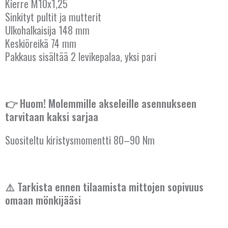
Kierre M10x1,25
Sinkityt pultit ja mutterit
Ulkohalkaisija 148 mm
Keskiöreikä 74 mm
Pakkaus sisältää 2 levikepalaa, yksi pari
👉 Huom! Molemmille akseleille asennukseen
tarvitaan kaksi sarjaa
Suositeltu kiristysmomentti 80–90 Nm
AUSTRALIA
⚠️ Tarkista ennen tilaamista mittojen sopivuus
omaan mönkijääsi
BELGIA