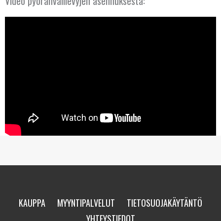
Video pyöränvälilevyjen asennuksesta:
KYPROS
LATVIA
LIETTUA
LUXEMBOURG
MALTA
NORJA
PORTUGALI
PUOLA
KAUPPA
MYYNTIPALVELUT
TIETOSUOJAKÄYTÄNTÖ
RANSKA
YHTEYSTIEDOT