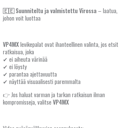
BULGARIA
🇪🇪 Suunniteltu ja valmistettu Virossa
– laatua,
ESPANJA
johon voit luottaa
HOLLANTI
IRLANTI
VP4MX
levikepalat ovat ihanteellinen valinta, jos etsit
ratkaisua, joka
ISLANTI
✔ ei aiheuta värinää
✔ ei löysty
ITALIA
✔ parantaa ajettavuutta
✔ näyttää visuaalisesti paremmalta
ITÄVALTA
👉 Jos haluat varman ja tarkan ratkaisun ilman
KANADA
kompromisseja, valitse
VP4MX
KREIKKA
KROATIA