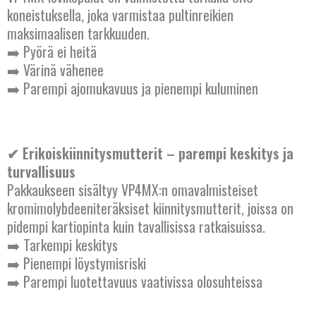
koneistuksella, joka varmistaa pultinreikien
maksimaalisen tarkkuuden.
➡️ Pyörä ei heitä
➡️ Värinä vähenee
➡️ Parempi ajomukavuus ja pienempi kuluminen
✔ Erikoiskiinnitysmutterit – parempi keskitys ja
turvallisuus
Pakkaukseen sisältyy VP4MX:n omavalmisteiset
kromimolybdeeniteräksiset kiinnitysmutterit, joissa on
pidempi kartiopinta kuin tavallisissa ratkaisuissa.
➡️ Tarkempi keskitys
➡️ Pienempi löystymisriski
➡️ Parempi luotettavuus vaativissa olosuhteissa