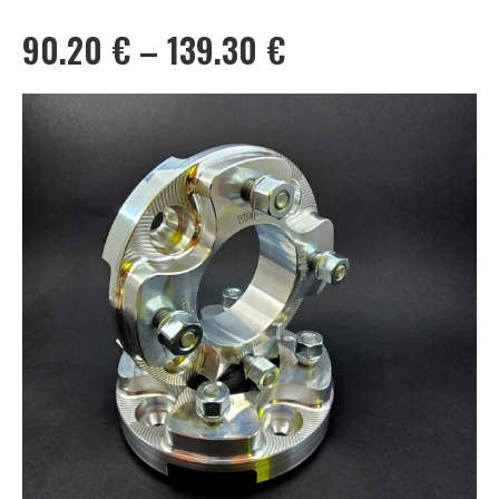
Hintaluokka:
90.20
€
–
139.30
€
90.20 €
-
139.30 €