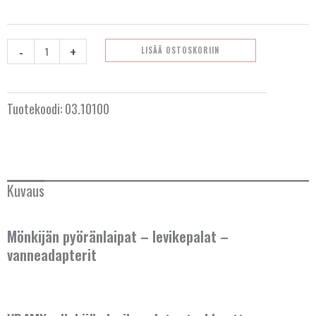
Mönkijän
levikepalat
4x110
-
+
LISÄÄ OSTOSKORIIN
M10x1,25
määrä
Tuotekoodi:
03.10100
Kuvaus
Mönkijän pyöränlaipat – levikepalat –
vanneadapterit