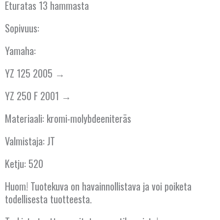
Eturatas 13 hammasta
ITALIA
Sopivuus:
ITÄVALTA
Yamaha:
KANADA
YZ 125 2005 →
KREIKKA
YZ 250 F 2001 →
KROATIA
Materiaali: kromi-molybdeeniteräs
KYPROS
Valmistaja: JT
LATVIA
Ketju: 520
LIETTUA
Huom! Tuotekuva on havainnollistava ja voi poiketa
todellisesta tuotteesta.
LUXEMBOURG