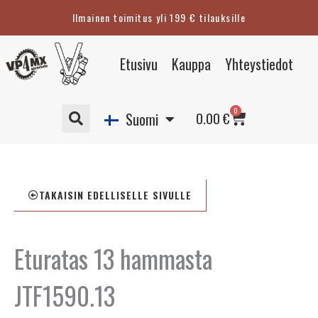
Siirry
Ilmainen toimitus yli 199 € tilauksille
sisältöön
Eesti
Etusivu
Kauppa
Yhteystiedot
English
Svenska
Cart
0
Deutsch
0.00
€
Suomi
TAKAISIN EDELLISELLE SIVULLE
Eturatas 13 hammasta
JTF1590.13