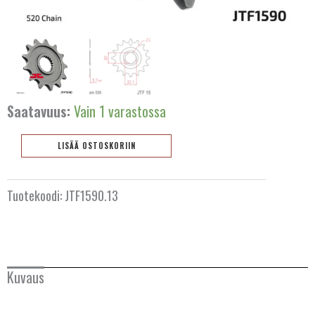
AUSTRALIA
Saatavuus:
Vain 1 varastossa
BELGIA
LISÄÄ OSTOSKORIIN
BULGARIA
Eturatas
13
ESPANJA
Tuotekoodi:
JTF1590.13
hammasta
JTF1590.13
HOLLANTI
määrä
IRLANTI
Kuvaus
ISLANTI