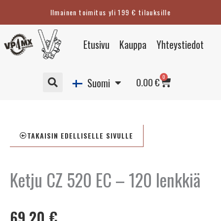
Siirry
Ilmainen toimitus yli 199 € tilauksille
sisältöön
Eesti
Etusivu
Kauppa
Yhteystiedot
English
Svenska
Cart
0
Deutsch
0.00
€
Suomi
TAKAISIN EDELLISELLE SIVULLE
Ketju CZ 520 EC – 120 lenkkiä
69.20
€