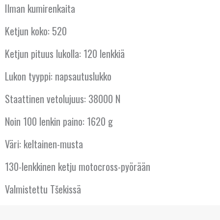
Ilman kumirenkaita
KANADA
Ketjun koko: 520
KREIKKA
Ketjun pituus lukolla: 120 lenkkiä
KROATIA
Lukon tyyppi: napsautuslukko
KYPROS
Staattinen vetolujuus: 38000 N
LATVIA
Noin 100 lenkin paino: 1620 g
LIETTUA
Väri: keltainen-musta
LUXEMBOURG
130-lenkkinen ketju motocross-pyörään
Valmistettu Tšekissä
MALTA
NORJA