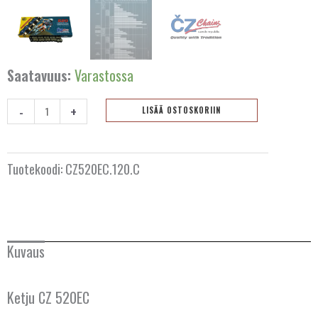
AUSTRALIA
BELGIA
Saatavuus:
Varastossa
BULGARIA
-
+
LISÄÄ OSTOSKORIIN
Ketju
ESPANJA
CZ
520
Tuotekoodi:
CZ520EC.120.C
HOLLANTI
EC
-
IRLANTI
120
lenkkiä
ISLANTI
Kuvaus
määrä
ITALIA
Ketju CZ 520EC
ITÄVALTA