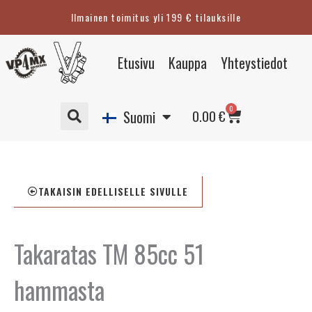
Siirry
Ilmainen toimitus yli 199 € tilauksille
sisältöön
Eesti
Etusivu
Kauppa
Yhteystiedot
English
Svenska
Cart
0
Deutsch
0.00
€
Suomi
TAKAISIN EDELLISELLE SIVULLE
Takaratas TM 85cc 51
hammasta