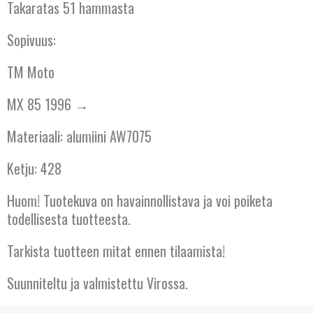
Takaratas 51 hammasta
ITÄVALTA
Sopivuus:
KANADA
TM Moto
KREIKKA
MX 85 1996 →
KROATIA
Materiaali: alumiini AW7075
KYPROS
Ketju: 428
LATVIA
Huom! Tuotekuva on havainnollistava ja voi poiketa
LIETTUA
todellisesta tuotteesta.
LUXEMBOURG
Tarkista tuotteen mitat ennen tilaamista!
Suunniteltu ja valmistettu Virossa.
MALTA