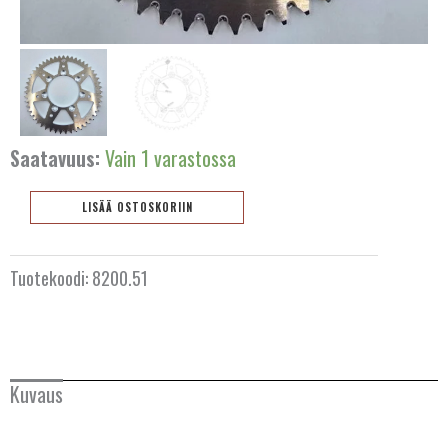
AUSTRALIA
BELGIA
Saatavuus:
Vain 1 varastossa
BULGARIA
LISÄÄ OSTOSKORIIN
ESPANJA
Takaratas
TM
HOLLANTI
Tuotekoodi:
8200.51
85cc
51
IRLANTI
hammasta
ISLANTI
määrä
Kuvaus
ITALIA