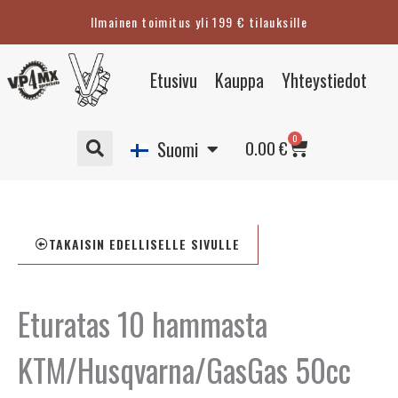
Siirry
Ilmainen toimitus yli 199 € tilauksille
sisältöön
Eesti
Etusivu
Kauppa
Yhteystiedot
English
Svenska
Cart
0
Deutsch
0.00
€
Suomi
TAKAISIN EDELLISELLE SIVULLE
Eturatas 10 hammasta
KTM/Husqvarna/GasGas 50cc