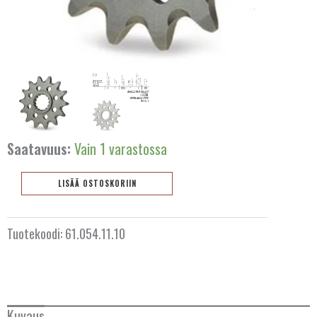
Saatavuus:
Vain 1 varastossa
LISÄÄ OSTOSKORIIN
Eturatas
10
Tuotekoodi:
61.054.11.10
hammasta
AUSTRALIA
KTM/Husqvarna/GasGas
50cc
BELGIA
2024+
määrä
Kuvaus