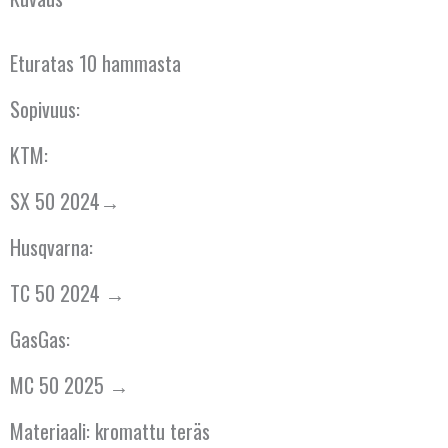
BULGARIA
ESPANJA
Eturatas 10 hammasta
HOLLANTI
Sopivuus:
IRLANTI
KTM:
ISLANTI
SX 50 2024→
Husqvarna:
ITALIA
TC 50 2024 →
ITÄVALTA
GasGas:
KANADA
MC 50 2025 →
KREIKKA
Materiaali: kromattu teräs
KROATIA