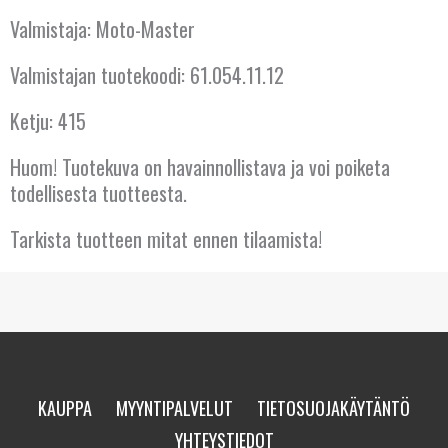
Valmistaja: Moto-Master
KYPROS
Valmistajan tuotekoodi: 61.054.11.12
LATVIA
Ketju: 415
LIETTUA
Huom! Tuotekuva on havainnollistava ja voi poiketa
LUXEMBOURG
todellisesta tuotteesta.
Tarkista tuotteen mitat ennen tilaamista!
MALTA
NORJA
PORTUGALI
PUOLA
KAUPPA
MYYNTIPALVELUT
TIETOSUOJAKÄYTÄNTÖ
RANSKA
YHTEYSTIEDOT