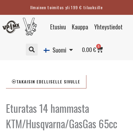
Siirry
Ilmainen toimitus yli 199 € tilauksille
sisältöön
Eesti
Etusivu
Kauppa
Yhteystiedot
English
Svenska
Cart
0
Deutsch
0.00
€
Suomi
TAKAISIN EDELLISELLE SIVULLE
Eturatas 14 hammasta
KTM/Husqvarna/GasGas 65cc