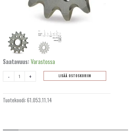
Saatavuus:
Varastossa
-
+
LISÄÄ OSTOSKORIIN
Eturatas
14
hammasta
Tuotekoodi:
61.053.11.14
AUSTRALIA
KTM/Husqvarna/GasGas
65cc
BELGIA
2025+
määrä