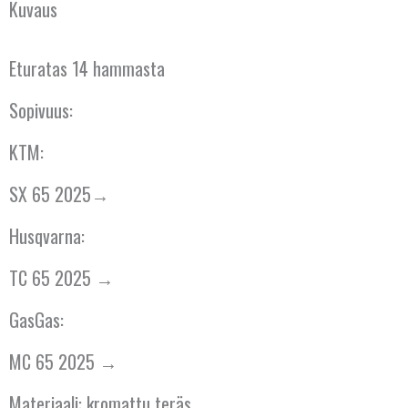
Kuvaus
BULGARIA
ESPANJA
Eturatas 14 hammasta
HOLLANTI
Sopivuus:
IRLANTI
KTM:
ISLANTI
SX 65 2025→
Husqvarna:
ITALIA
TC 65 2025 →
ITÄVALTA
GasGas:
KANADA
MC 65 2025 →
KREIKKA
Materiaali: kromattu teräs