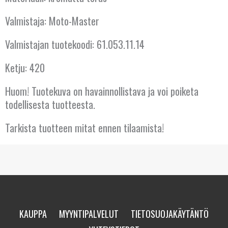
KROATIA
Valmistaja: Moto-Master
KYPROS
Valmistajan tuotekoodi: 61.053.11.14
LATVIA
Ketju: 420
LIETTUA
Huom! Tuotekuva on havainnollistava ja voi poiketa
LUXEMBOURG
todellisesta tuotteesta.
Tarkista tuotteen mitat ennen tilaamista!
MALTA
NORJA
PORTUGALI
PUOLA
KAUPPA
MYYNTIPALVELUT
TIETOSUOJAKÄYTÄNTÖ
RANSKA