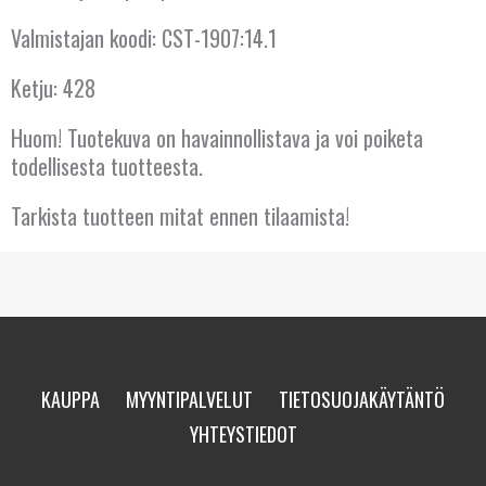
KYPROS
Valmistajan koodi: CST-1907:14.1
LATVIA
Ketju: 428
LIETTUA
Huom! Tuotekuva on havainnollistava ja voi poiketa
LUXEMBOURG
todellisesta tuotteesta.
Tarkista tuotteen mitat ennen tilaamista!
MALTA
NORJA
PORTUGALI
PUOLA
KAUPPA
MYYNTIPALVELUT
TIETOSUOJAKÄYTÄNTÖ
RANSKA
YHTEYSTIEDOT
ROMANIA