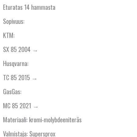
ESPANJA
Eturatas 14 hammasta
HOLLANTI
Sopivuus:
IRLANTI
KTM:
ISLANTI
SX 85 2004 →
Husqvarna:
ITALIA
TC 85 2015 →
ITÄVALTA
GasGas:
KANADA
MC 85 2021 →
KREIKKA
Materiaali: kromi-molybdeeniteräs
KROATIA
Valmistaja: Supersprox