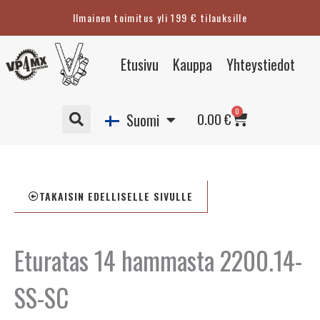
Siirry
Ilmainen toimitus yli 199 € tilauksille
sisältöön
Eesti
Etusivu
Kauppa
Yhteystiedot
English
Svenska
Cart
0
Deutsch
0.00
€
Suomi
TAKAISIN EDELLISELLE SIVULLE
Eturatas 14 hammasta 2200.14-
SS-SC