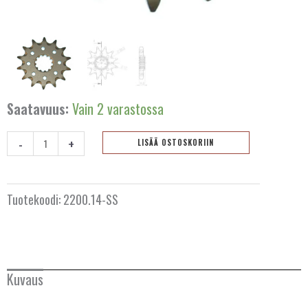
Saatavuus:
Vain 2 varastossa
-
+
LISÄÄ OSTOSKORIIN
Eturatas
14
hammasta
Tuotekoodi:
2200.14-SS
AUSTRALIA
2200.14-
SS-
BELGIA
SC
määrä
Kuvaus
BULGARIA