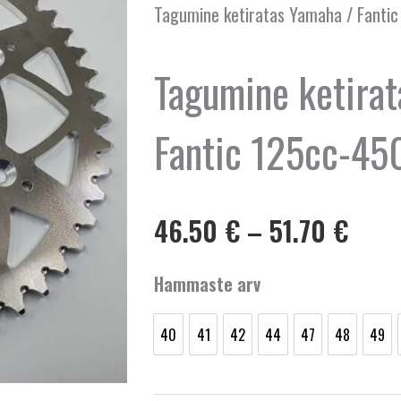
Tagumine ketiratas Yamaha / Fanti
Tagumine ketirat
Fantic 125cc-45
Hinn
46.50
€
–
51.70
€
46.5
kuni
Tagumine
Hammaste arv
51.7
ketiratas
Yamaha
40
41
42
44
47
48
49
/
40
41
42
44
47
48
49
Fantic
125cc-