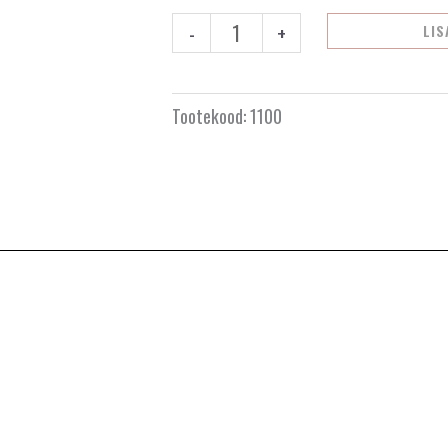
450cc
-
+
LIS
kogus
Tootekood:
1100