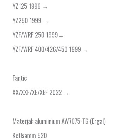
YZ125 1999 →
YZ250 1999 →
YZF/WRF 250 1999→
YZF/WRF 400/426/450 1999 →
Fantic
XX/XXF/XE/XEF 2022 →
Materjal: alumiinium AW7075-T6 (Ergal)
Ketisamm 520