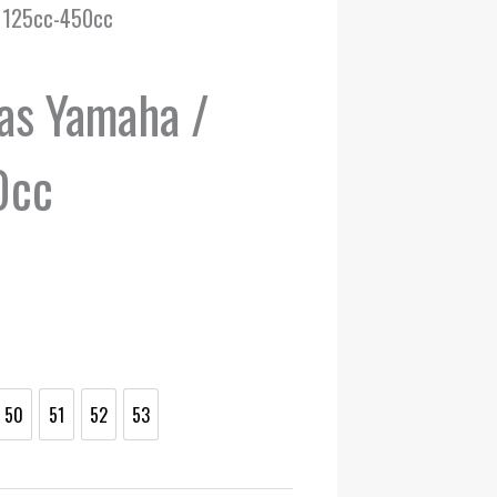
c 125cc-450cc
as Yamaha /
0cc
avahemik:
0 €
0 €
50
51
52
53
50
51
52
53