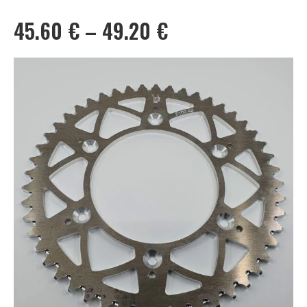
Hinnavahemik:
45.60
€
–
49.20
€
45.60 €
kuni
49.20 €