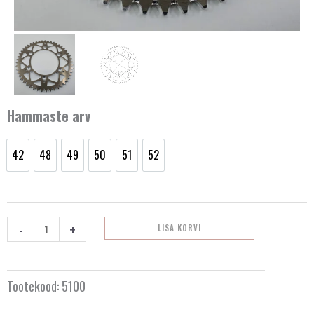
Hammaste arv
42
48
49
50
51
52
Tagumine
42
48
49
50
51
52
ketiratas
Honda
/
-
+
LISA KORVI
Beta
kogus
Tootekood:
5100