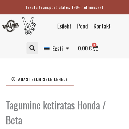
Skip
Tasuta transport alates 199€ tellimusest
to
content
English
Esileht
Pood
Kontakt
Suomi
Svenska
Cart
0
Deutsch
0.00
€
Eesti
TAGASI EELMISELE LEHELE
Tagumine ketiratas Honda /
Beta