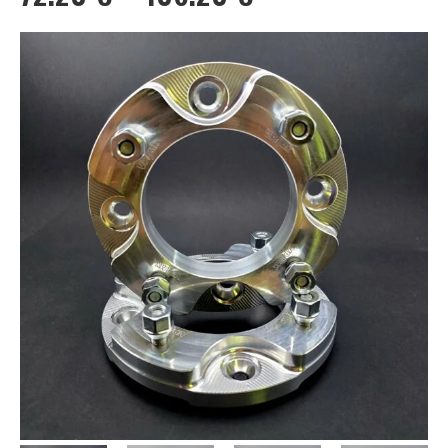
72.20 €
kuni
106.20 €