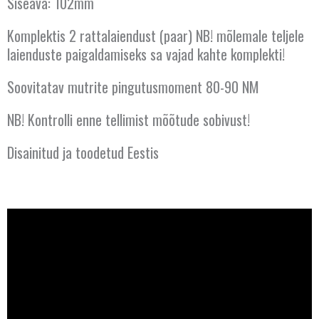
Siseava: 102mm
Komplektis 2 rattalaiendust (paar) NB! mõlemale teljele
laienduste paigaldamiseks sa vajad kahte komplekti!
Soovitatav mutrite pingutusmoment 80-90 NM
NB! Kontrolli enne tellimist mõõtude sobivust!
Disainitud ja toodetud Eestis