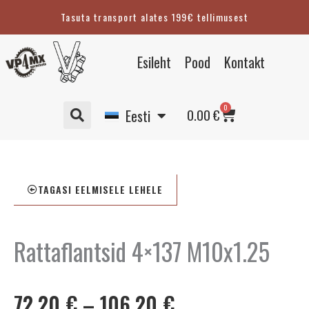
Skip
Tasuta transport alates 199€ tellimusest
to
content
English
Esileht
Pood
Kontakt
Suomi
Svenska
Cart
0
Deutsch
0.00
€
Eesti
TAGASI EELMISELE LEHELE
Rattaflantsid 4×137 M10x1.25
Hinnavahemik:
72.20
€
–
106.20
€