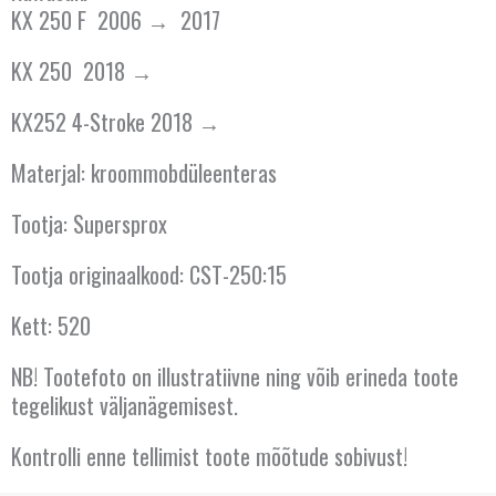
KX 250 F 2006 → 2017
KX 250 2018 →
KX252 4-Stroke 2018 →
Materjal: kroommobdüleenteras
Tootja: Supersprox
Tootja originaalkood: CST-250:15
Kett: 520
NB! Tootefoto on illustratiivne ning võib erineda toote
tegelikust väljanägemisest.
Kontrolli enne tellimist toote mõõtude sobivust!