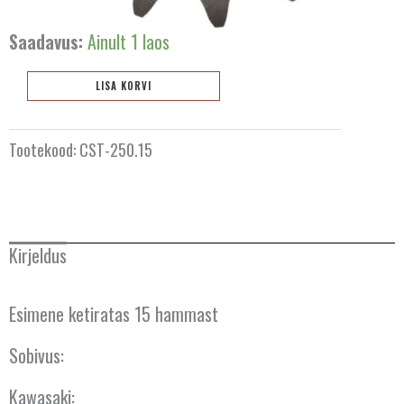
Saadavus:
Ainult 1 laos
LISA KORVI
Esimene
ketiratas
Tootekood:
CST-250.15
15
hammast
CST-
250.15
kogus
Kirjeldus
Esimene ketiratas 15 hammast
Sobivus:
Kawasaki: