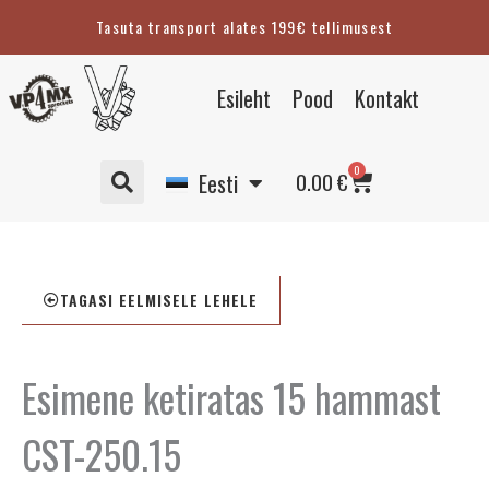
Skip
Tasuta transport alates 199€ tellimusest
to
content
English
Esileht
Pood
Kontakt
Suomi
Svenska
Cart
0
Deutsch
0.00
€
Eesti
TAGASI EELMISELE LEHELE
Esimene ketiratas 15 hammast
CST-250.15