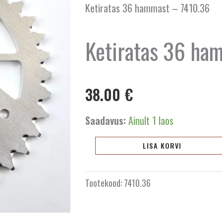
Ketiratas 36 hammast – 7410.36
Ketiratas 36 ha
38.00
€
Ketiratas
Saadavus:
Ainult 1 laos
36
hammast
LISA KORVI
-
7410.36
Tootekood:
7410.36
kogus