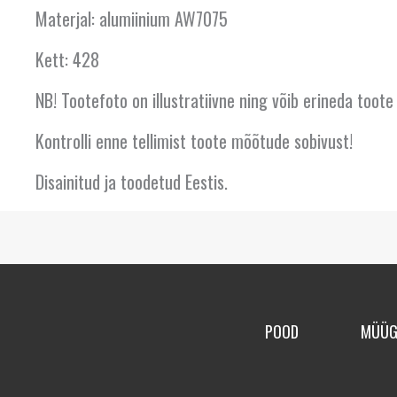
Materjal: alumiinium AW7075
Kett: 428
NB! Tootefoto on illustratiivne ning võib erineda toote
Kontrolli enne tellimist toote mõõtude sobivust!
Disainitud ja toodetud Eestis.
POOD
MÜÜG