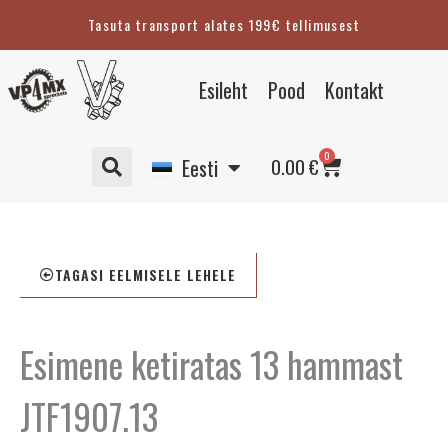
Skip
Tasuta transport alates 199€ tellimusest
to
content
English
Esileht
Pood
Kontakt
Suomi
Svenska
Cart
0
Deutsch
0.00
€
Eesti
TAGASI EELMISELE LEHELE
Esimene ketiratas 13 hammast
JTF1907.13