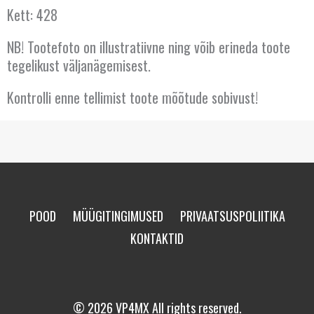
Kett: 428
NB! Tootefoto on illustratiivne ning võib erineda toote
tegelikust väljanägemisest.
Kontrolli enne tellimist toote mõõtude sobivust!
POOD
MÜÜGITINGIMUSED
PRIVAATSUSPOLIITIKA
KONTAKTID
© 2026 VP4MX All rights reserved.