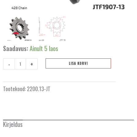
Saadavus:
Ainult 5 laos
-
+
LISA KORVI
Esimene
ketiratas
13
Tootekood:
2200.13-JT
hammast
JTF1907.13
kogus
Kirjeldus