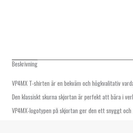
FRANKRIKE
GREKLAND
IRLAND
ISLAND
ITALIEN
Beskrivning
KANADA
KROATIEN
VP4MX T-shirten är en bekväm och högkvalitativ varda
LETTLAND
Den klassiskt skurna skjortan är perfekt att bära i ver
LITAUEN
VP4MX-logotypen på skjortan ger den ett snyggt och 
LUXEMBURG
MALTA