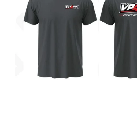
AUSTRALIEN
BELGIEN
BULGARIEN
CYPERN
DANMARK
ESTLAND
FINLAND