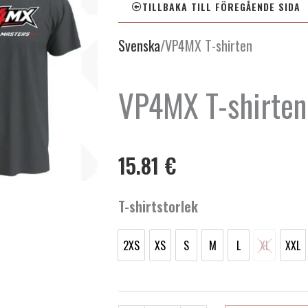
TILLBAKA TILL FÖREGÅENDE SIDA
Svenska
/
VP4MX T-shirten
VP4MX T-shirten
15.81
€
VP4MX
T-shirtstorlek
T-
shirten
2XS
XS
S
M
L
XL
XXL
mängd
2XS
XS
S
M
L
XL
XX