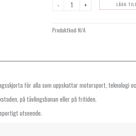
-
+
LÄGG TIL
Produktkod:
N/A
gsskjorta för alla som uppskattar motorsport, teknologi o
kstaden, på tävlingsbanan eller på fritiden.
sportigt utseende.