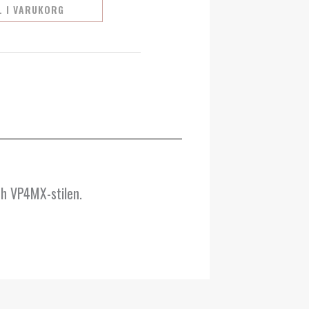
L I VARUKORG
ch VP4MX-stilen.