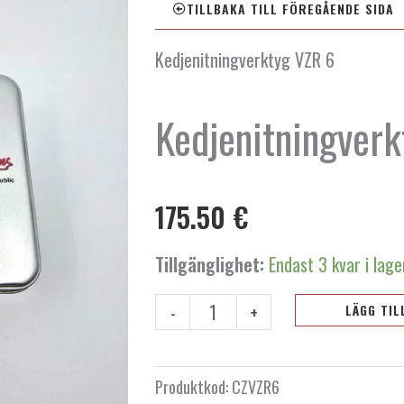
TILLBAKA TILL FÖREGÅENDE SIDA
Kedjenitningverktyg VZR 6
Kedjenitningver
175.50
€
Kedjenitningverktyg
Tillgänglighet:
Endast 3 kvar i lage
VZR
6
-
+
LÄGG TIL
mängd
Produktkod:
CZVZR6