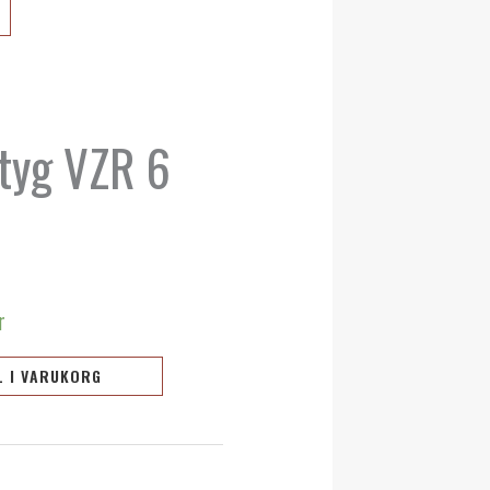
ktyg VZR 6
r
L I VARUKORG