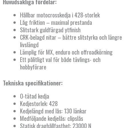
Huvudsakliga fördelar:
Hållbar motocrosskedja i 428-storlek
Låg friktion – maximal prestanda
Slitstark guldfärgad ytfinish
CRK-belagd nitar – bättre slitstyrka och längre
livslängd
Lämplig för MX, enduro och offroadkörning
Ett pålitligt val för både tävlings- och
hobbyförare
Tekniska specifikationer:
O-tätad kedja
Kedjestorlek: 428
Kedjelängd med lås: 130 länkar
Medföljande kedjelås: clipslås
Statisk draghållfasthet: 23000 N