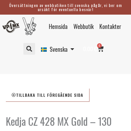
Hoppa
Översättningen av webbutiken till svenska pågår, vi ber om
ursäkt för eventuella besvär!
till
innehåll
Eesti
Hemsida
Webbutik
Kontakter
English
Suomi
Varukorg
0
Deutsch
0.00
€
Svenska
TILLBAKA TILL FÖREGÅENDE SIDA
Kedja CZ 428 MX Gold – 130