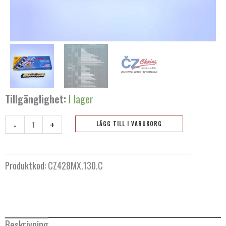
Tillgänglighet:
I lager
-
+
LÄGG TILL I VARUKORG
Kedja
CZ
428
Produktkod:
CZ428MX.130.C
MX
Gold
-
130
Beskrivning