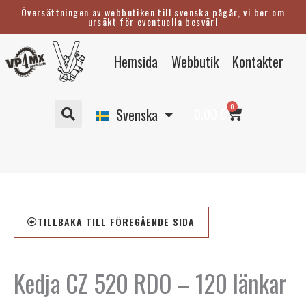
Hoppa
Översättningen av webbutiken till svenska pågår, vi ber om
ursäkt för eventuella besvär!
till
innehåll
Eesti
Hemsida
Webbutik
Kontakter
English
Suomi
Varukorg
0
Deutsch
0.00
€
Svenska
TILLBAKA TILL FÖREGÅENDE SIDA
Kedja CZ 520 RDO – 120 länkar