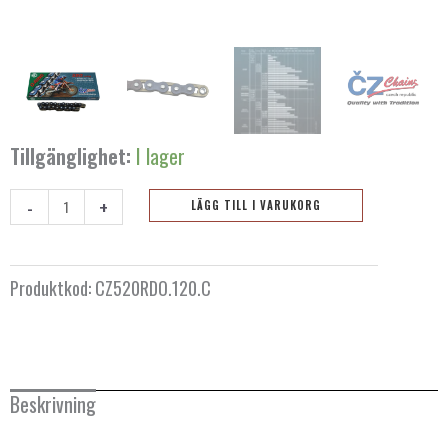
Tillgänglighet:
I lager
-
+
LÄGG TILL I VARUKORG
Kedja
CZ
520
Produktkod:
CZ520RDO.120.C
RDO
-
120
länkar
Beskrivning
mängd