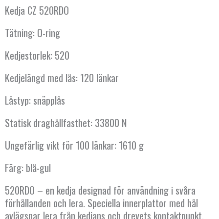
Kedja CZ 520RDO
Tätning: O-ring
Kedjestorlek: 520
Kedjelängd med lås: 120 länkar
Låstyp: snäpplås
Statisk draghållfasthet: 33800 N
Ungefärlig vikt för 100 länkar: 1610 g
Färg: blå-gul
520RDO – en kedja designad för användning i svåra
förhållanden och lera. Speciella innerplattor med hål
avlägsnar lera från kedjans och drevets kontaktpunkt,