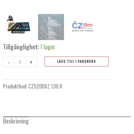
Tillgänglighet:
I lager
-
+
LÄGG TILL I VARUKORG
Kedja
CZ
520
Produktkod:
CZ520DXZ.130.R
DZX
-
130
länkar
Beskrivning
mängd