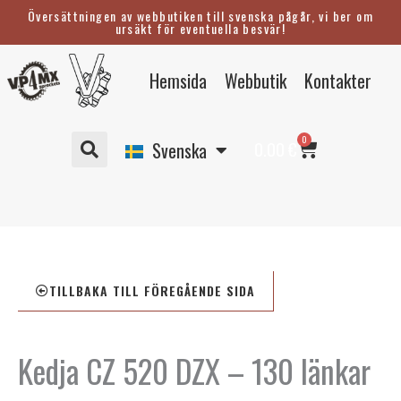
Hoppa
Översättningen av webbutiken till svenska pågår, vi ber om
ursäkt för eventuella besvär!
till
innehåll
Eesti
Hemsida
Webbutik
Kontakter
English
Suomi
Varukorg
0
Deutsch
0.00
€
Svenska
TILLBAKA TILL FÖREGÅENDE SIDA
Kedja CZ 520 DZX – 130 länkar