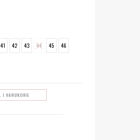
0 €
41
42
43
44
45
46
41
42
43
44
45
46
L I VARUKORG