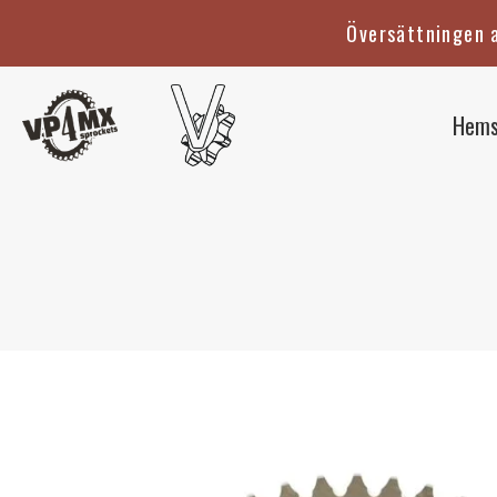
Hoppa
Översättningen a
till
innehåll
Hems