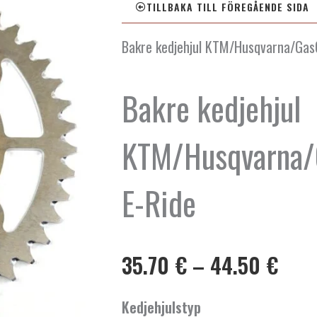
TILLBAKA TILL FÖREGÅENDE SIDA
Bakre kedjehjul KTM/Husqvarna/Gas
Bakre kedjehjul
KTM/Husqvarna/
E-Ride
Pris
35.70
€
–
44.50
€
35.7
till
Bakre
Kedjehjulstyp