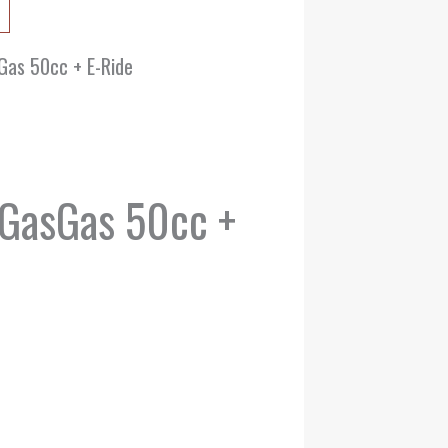
Gas 50cc + E-Ride
GasGas 50cc +
intervall:
0 €