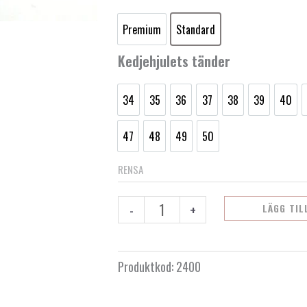
44.5
kedjehjul
KTM/Husqvarna/GasGas
Premium
Standard
50cc
Premium
Standard
+
Kedjehjulets tänder
E-
Ride
34
35
36
37
38
39
40
mängd
34
35
36
37
38
39
40
47
48
49
50
47
48
49
50
RENSA
-
+
LÄGG TIL
Produktkod:
2400