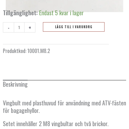
Tillgänglighet:
Endast 5 kvar i lager
-
+
LÄGG TILL I VARUKORG
Vingbult
M8
-
Produktkod:
10001.M8.2
2
st
mängd
Beskrivning
Vingbult med plasthuvud för användning med ATV-fästen
för bagagehyllor.
Setet innehåller 2 M8 vingbultar och två brickor.