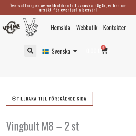
Hoppa
Översättningen av webbutiken till svenska pågår, vi ber om
ursäkt för eventuella besvär!
till
innehåll
Eesti
Hemsida
Webbutik
Kontakter
English
Suomi
Varukorg
0
Deutsch
0.00
€
Svenska
TILLBAKA TILL FÖREGÅENDE SIDA
Vingbult M8 – 2 st