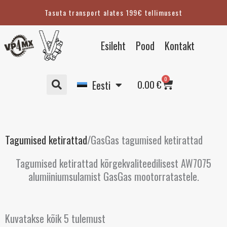
Skip
Tasuta transport alates 199€ tellimusest
to
content
English
Esileht
Pood
Kontakt
Suomi
Svenska
Cart
0
Deutsch
0.00
€
Eesti
Tagumised ketirattad
/
GasGas tagumised ketirattad
Tagumised ketirattad kõrgekvaliteedilisest AW7075
alumiiniumsulamist GasGas mootorratastele.
Kuvatakse kõik 5 tulemust