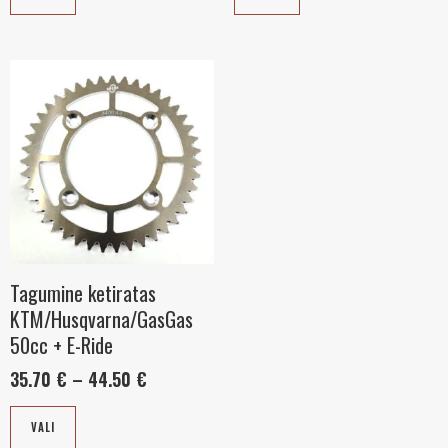
Sellel
Hinnavahemik:
35.70 €
tootel
kuni
on
44.50 €
mitu
varianti.
Valikuid
saab
teha
tootelehel.
Tagumine ketiratas
KTM/Husqvarna/GasGas
50cc + E-Ride
35.70
€
–
44.50
€
VALI