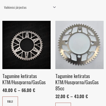
Sellel
Hinnavahemik:
Sellel
Hinnavahe
40.00 €
32.00 €
tootel
tootel
kuni
kuni
on
on
66.00 €
43.00 €
mitu
mitu
varianti.
varianti.
Valikuid
Valikuid
saab
saab
teha
teha
tootelehel.
tootelehel.
Tagumine ketiratas
Tagumine ketiratas
KTM/Husqvarna/GasGas
KTM/Husqvarna/GasGas
85cc
40.00
€
–
66.00
€
32.00
€
–
43.00
€
VALI