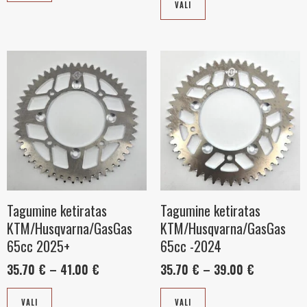
VALI
Sellel
Hinnavahemik:
Sellel
Hinnavahe
35.70 €
35.70 €
tootel
tootel
kuni
kuni
on
on
41.00 €
39.00 €
mitu
mitu
varianti.
varianti.
Valikuid
Valikuid
saab
saab
teha
teha
tootelehel.
tootelehel.
Tagumine ketiratas
Tagumine ketiratas
KTM/Husqvarna/GasGas
KTM/Husqvarna/GasGas
65cc 2025+
65cc -2024
35.70
€
–
41.00
€
35.70
€
–
39.00
€
VALI
VALI