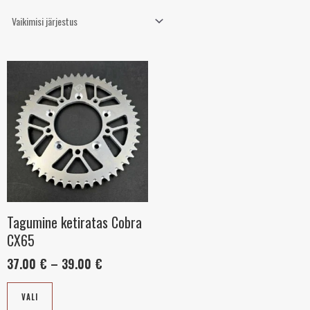
Sellel
Hinnavahemik:
37.00 €
tootel
kuni
on
39.00 €
mitu
varianti.
Valikuid
saab
teha
tootelehel.
Tagumine ketiratas Cobra
CX65
37.00
€
–
39.00
€
VALI