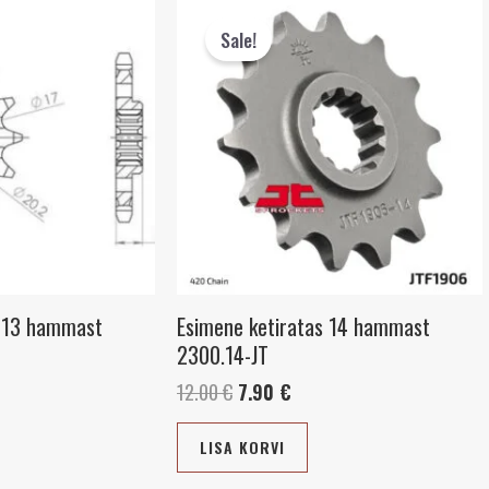
hind
hind
Sale!
oli:
on:
 €.
12.00 €.
7.90 €.
s 13 hammast
Esimene ketiratas 14 hammast
2300.14-JT
12.00
€
7.90
€
LISA KORVI