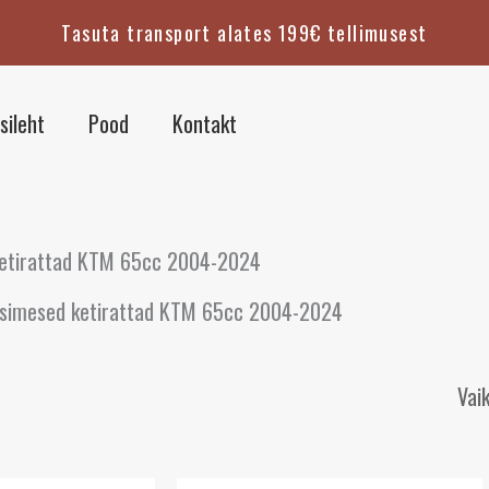
Tasuta transport alates 199€ tellimusest
sileht
Pood
Kontakt
ketirattad KTM 65cc 2004-2024
simesed ketirattad KTM 65cc 2004-2024
egune
Algne
Praegune