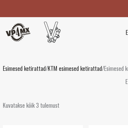
Skip
to
content
E
Esimesed ketirattad
/
KTM esimesed ketirattad
/
Esimesed 
E
Kuvatakse kõik 3 tulemust
Algne
Praegune
Algne
Pra