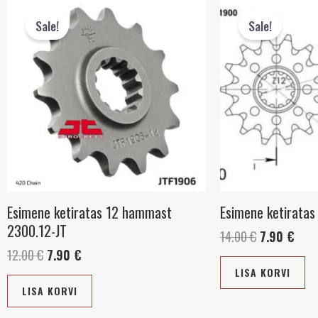
hind
hind
hind
hind
Sale!
Sale!
oli:
on:
oli:
on:
12.00 €.
7.90 €.
14.00 €.
7.90
Esimene ketiratas 12 hammast
Esimene ketirata
2300.12-JT
14.00
€
7.90
€
12.00
€
7.90
€
LISA KORVI
LISA KORVI