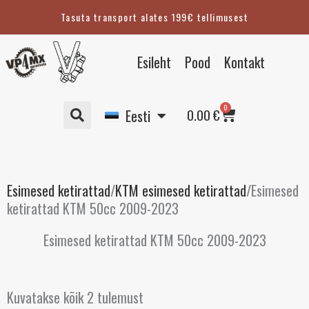
Skip
Tasuta transport alates 199€ tellimusest
to
content
English
Esileht
Pood
Kontakt
Suomi
Svenska
Cart
0
Deutsch
0.00
€
Eesti
Esimesed ketirattad
/
KTM esimesed ketirattad
/
Esimesed
ketirattad KTM 50cc 2009-2023
Esimesed ketirattad KTM 50cc 2009-2023
Kuvatakse kõik 2 tulemust