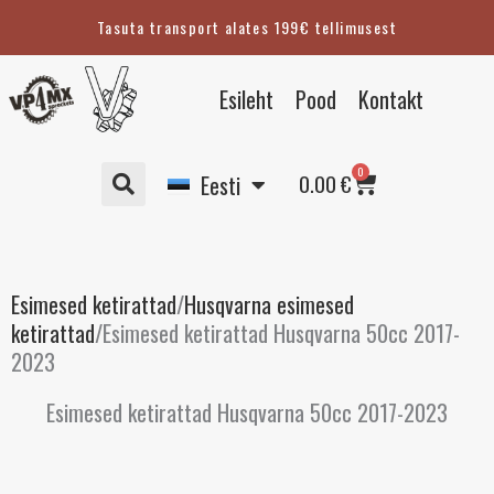
Skip
Tasuta transport alates 199€ tellimusest
to
content
English
Esileht
Pood
Kontakt
Suomi
Svenska
Cart
0
Deutsch
0.00
€
Eesti
Esimesed ketirattad
/
Husqvarna esimesed
ketirattad
/
Esimesed ketirattad Husqvarna 50cc 2017-
2023
Esimesed ketirattad Husqvarna 50cc 2017-2023