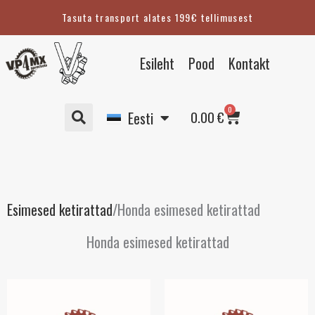
Skip
Tasuta transport alates 199€ tellimusest
to
content
English
Esileht
Pood
Kontakt
Suomi
Svenska
Cart
0
Deutsch
0.00
€
Eesti
Esimesed ketirattad
/
Honda esimesed ketirattad
Honda esimesed ketirattad