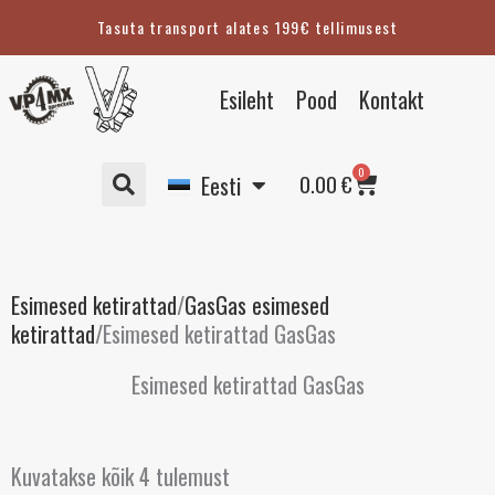
Skip
Tasuta transport alates 199€ tellimusest
to
content
English
Esileht
Pood
Kontakt
Suomi
Svenska
Cart
0
Deutsch
0.00
€
Eesti
Esimesed ketirattad
/
GasGas esimesed
ketirattad
/
Esimesed ketirattad GasGas
Esimesed ketirattad GasGas
Kuvatakse kõik 4 tulemust