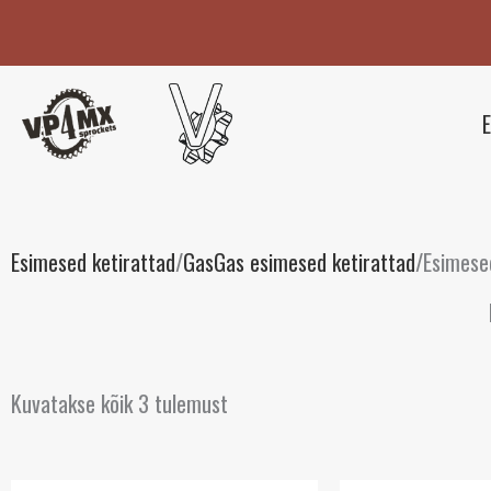
Skip
to
content
E
Esimesed ketirattad
/
GasGas esimesed ketirattad
/
Esimese
Kuvatakse kõik 3 tulemust