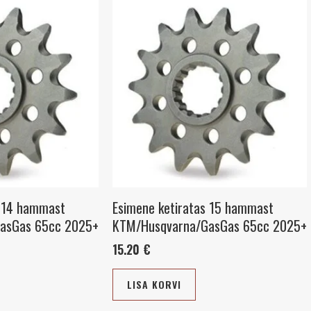
s 14 hammast
Esimene ketiratas 15 hammast
asGas 65cc 2025+
KTM/Husqvarna/GasGas 65cc 2025+
15.20
€
LISA KORVI