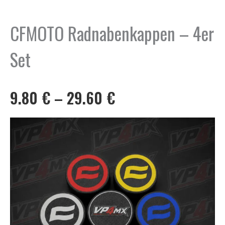
CFMOTO Radnabenkappen – 4er
Set
Preisspanne:
9.80
€
–
29.60
€
9.80 €
bis
29.60 €