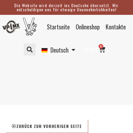
Zum
Die Website wird derzeit ins Deutsche übersetzt. Wir
entschuldigen uns für etwaige Unannehmlichkeiten!
Inhalt
springen
Eesti
Startseite
Onlineshop
Kontakte
English
Suomi
Warenkorb
0
Svenska
0.00
€
Deutsch
ZURÜCK ZUR VORHERIGEN SEITE