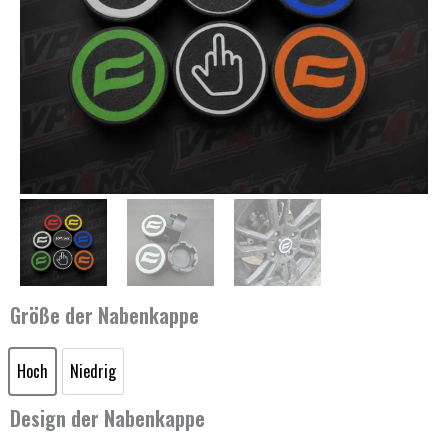
Größe der Nabenkappe
Hoch
Niedrig
CFMOTO
Hoch
Niedrig
Radnabenkappen
Design der Nabenkappe
–